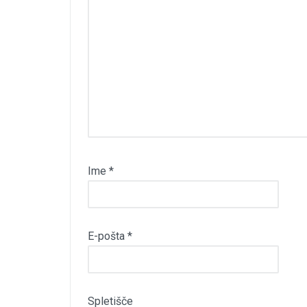
Ime
*
E-pošta
*
Spletišče